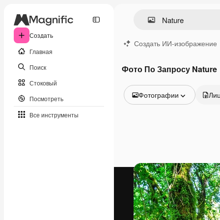
Создать
Создать ИИ-изображение
Главная
Поиск
Фото По Запросу Nature
Стоковый
Фотографии
Ли
Посмотреть
Все изображения
Все инструменты
Векторы
Иллюстрации
Фотографии
PSD
Шаблоны
Мокапы
Видео
Видеоролик
Моушн-дизайн
Видеошаблоны
Иконки
3D-модели
Шрифты