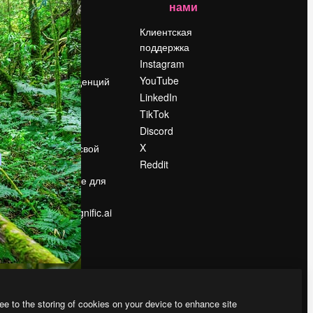
нами
Цены
о
О нас
Клиентская
поддержка
Reviews
Instagram
Вакансии
YouTube
Поиск тенденций
LinkedIn
Блог
TikTok
События
Discord
Slidesgo
ости
X
Продайте свой
контент
Reddit
в
Помещение для
прессы
Ищете magnific.ai
ee to the storing of cookies on your device to enhance site