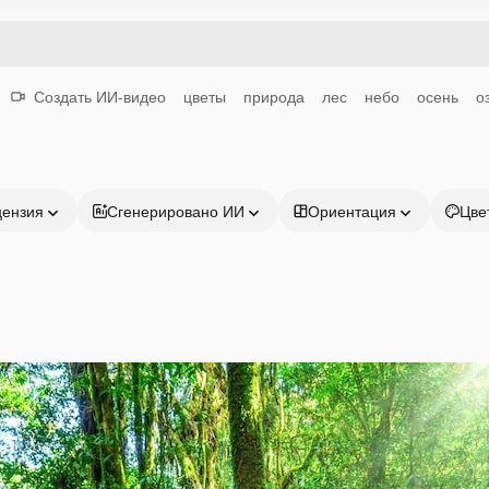
Создать ИИ-видео
цветы
природа
лес
небо
осень
о
цензия
Сгенерировано ИИ
Ориентация
Цве
Продукция
Начать