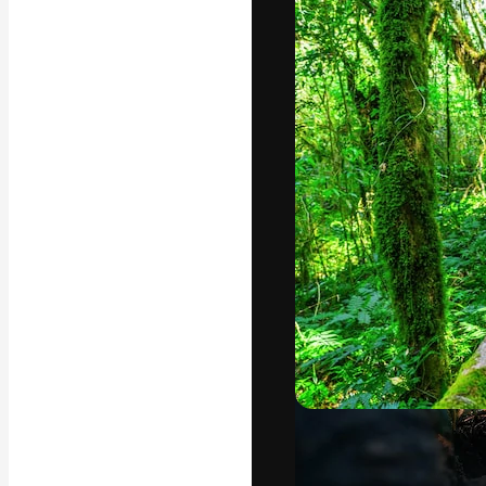
Креативная пл
ваших лучших 
подписчиков с
предприятий, а
Pусский