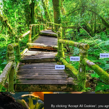
атформа для создания
Spaces
Academy
работ. Более 1 миллиона
ИИ-помощник
Документация п
реди креаторов,
Пакету ИИ
Генератор
гентств и студий.
изображений ИИ
Служба
поддержки
Генератор видео
ИИ
Условия и
положения
Генератор голоса
на основе ИИ
Политика
конфиденциальн
Стоковый контент
Оригиналы
MCP для
Новое
Новое
Claude/ChatGPT
Политика файло
cookie
Агенты
Новое
Центр доверия
API
Партнеры
Мобильное
приложение
Предприятие
Все инструменты
Magnific
By clicking “Accept All Cookies”, you agr