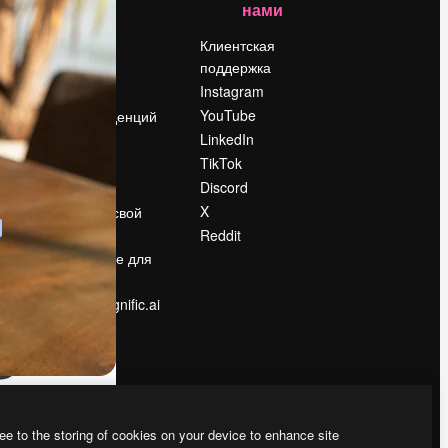
нами
Цены
о
О нас
Клиентская
поддержка
Reviews
Instagram
Вакансии
YouTube
Поиск тенденций
LinkedIn
Блог
TikTok
События
Discord
Slidesgo
ости
X
Продайте свой
контент
Reddit
в
Помещение для
прессы
Ищете magnific.ai
ee to the storing of cookies on your device to enhance site