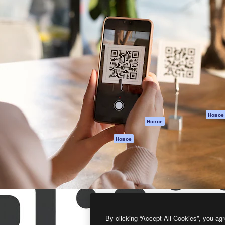
атформа для создания
Spaces
Academy
работ. Более 1 миллиона
ИИ-помощник
Документация п
реди креаторов,
Пакету ИИ
Генератор
гентств и студий.
изображений ИИ
Служба
поддержки
Генератор видео
ИИ
Условия и
положения
Генератор голоса
на основе ИИ
Политика
конфиденциальн
Стоковый контент
Оригиналы
MCP для
Новое
Новое
Claude/ChatGPT
Политика файло
cookie
Агенты
Новое
Центр доверия
API
Партнеры
Мобильное
приложение
Предприятие
Все инструменты
Magnific
By clicking “Accept All Cookies”, you agr