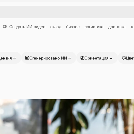
Создать ИИ-видео
склад
бизнес
логистика
доставка
т
цензия
Сгенерировано ИИ
Ориентация
Цве
Продукция
Начать