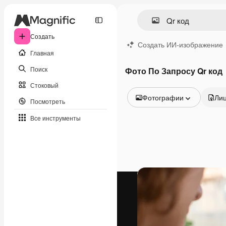
Создать
Создать ИИ-изображение
Главная
Поиск
Фото По Запросу Qr код
Стоковый
Фотографии
Ли
Посмотреть
Все изображения
Все инструменты
Векторы
Иллюстрации
Фотографии
PSD
Шаблоны
Мокапы
Видео
Видеоролик
Моушн-дизайн
Видеошаблоны
Иконки
3D-модели
Шрифты