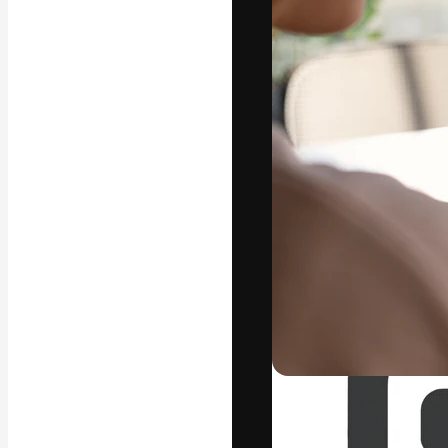
Креативная пл
ваших лучших 
подписчиков с
предприятий, а
Pусский