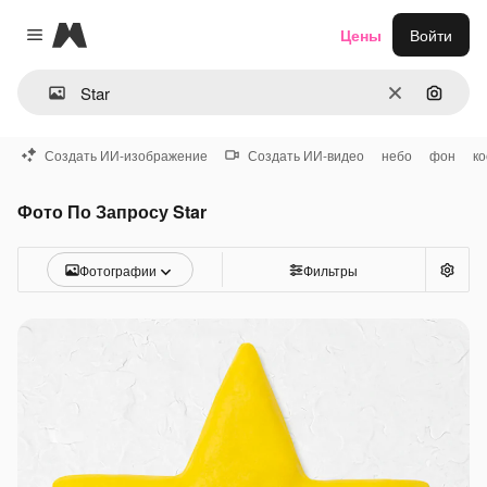
Magnific
Цены
Войти
Close menu
Очистить
Поиск 
Создать ИИ-изображение
Создать ИИ-видео
небо
фон
к
Фото По Запросу Star
Фотографии
Фильтры