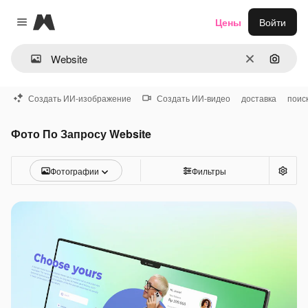
Magnific
Цены
Войти
Close menu
Очистить
Поиск 
Создать ИИ-изображение
Создать ИИ-видео
доставка
поис
Фото По Запросу Website
Фотографии
Фильтры