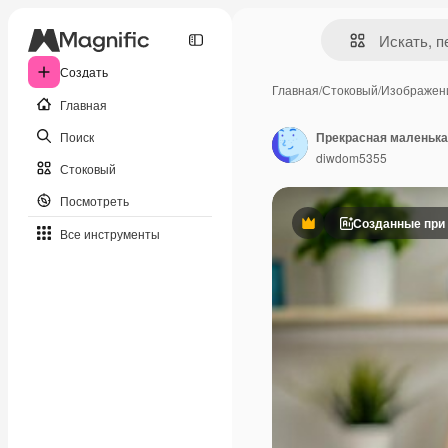
Создать
Главная
/
Стоковый
/
Изображен
Главная
Поиск
Прекрасная маленька
diwdom5355
Стоковый
Посмотреть
Созданные при
Премиум
Все инструменты