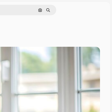
Поиск по изображению
Поиск