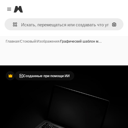
Magnific
Close menu
Поиск 
Главная
/
Стоковый
/
Изображения
/
Графический шаблон м…
Созданные при помощи ИИ
Премиум