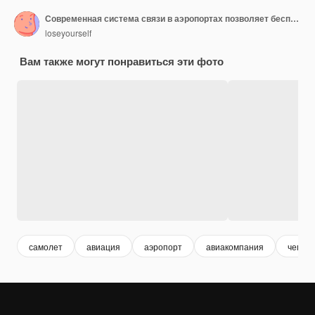
Современная система связи в аэропортах позволяет беспрепятственно общаться между персоналом
loseyourself
Вам также могут понравиться эти фото
самолет
авиация
аэропорт
авиакомпания
чемод