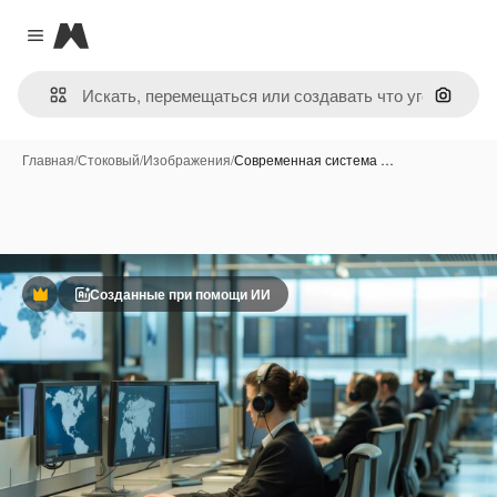
Magnific
Close menu
Поиск 
Главная
/
Стоковый
/
Изображения
/
Современная система …
Созданные при помощи ИИ
Премиум