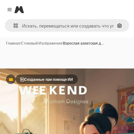
Magnific
Close menu
Поиск 
Главная
/
Стоковый
/
Изображения
/
Взрослая азиатская д…
Созданные при помощи ИИ
Премиум