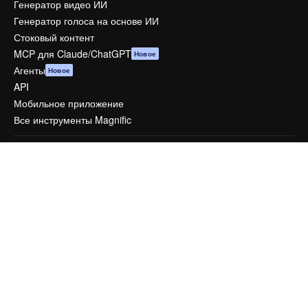
Генератор видео ИИ
Генератор голоса на основе ИИ
Стоковый контент
MCP для Claude/ChatGPT
Новое
Агенты
Новое
API
Мобильное приложение
Все инструменты Magnific
Начать
Academy
Документация по Пакету ИИ
Служба поддержки
Условия и положения
Политика конфиденциальности
Оригиналы
Новое
Политика файлов cookie
Центр доверия
Партнеры