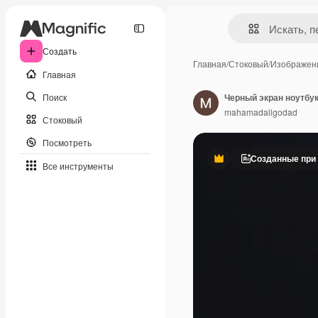
Создать
Главная
/
Стоковый
/
Изображен
Главная
Поиск
Черный экран ноутбу
mahamadaligodad
Стоковый
Посмотреть
Созданные при
Премиум
Все инструменты