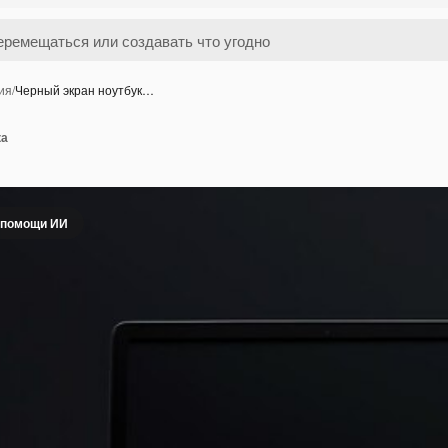
ия
/
Черный экран ноутбук…
ка
 помощи ИИ