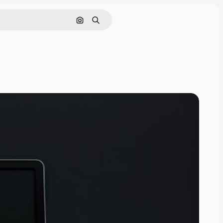
Поиск по изображению
Поиск