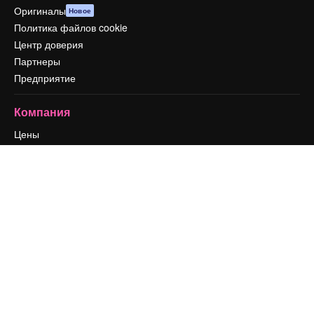
Оригиналы
Новое
Политика файлов cookie
Центр доверия
Партнеры
Предприятие
Компания
Цены
О нас
Reviews
Вакансии
Поиск тенденций
Блог
События
Slidesgo
Продайте свой контент
Помещение для прессы
Ищете magnific.ai