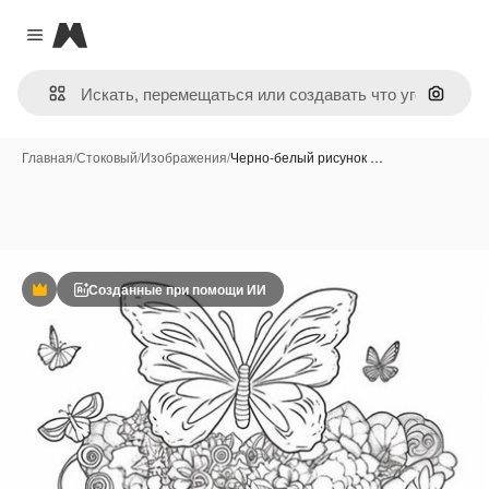
Magnific
Close menu
Поиск 
Главная
/
Стоковый
/
Изображения
/
Черно-белый рисунок …
Созданные при помощи ИИ
Премиум