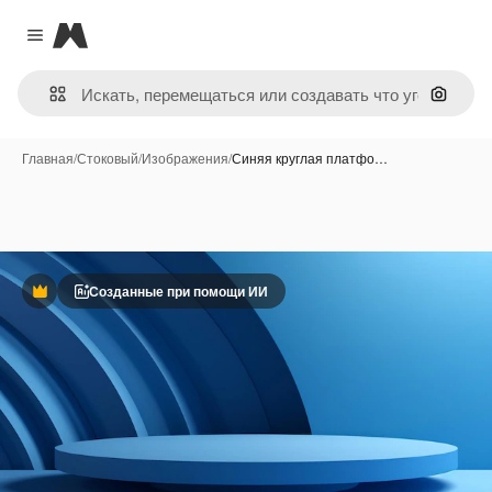
Magnific
Close menu
Поиск 
Главная
/
Стоковый
/
Изображения
/
Синяя круглая платфо…
Созданные при помощи ИИ
Премиум