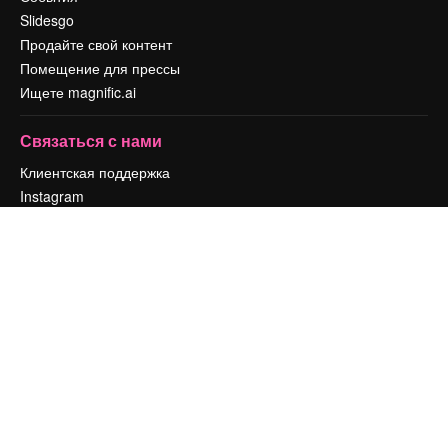
Slidesgo
Продайте свой контент
Помещение для прессы
Ищете magnific.ai
Связаться с нами
Клиентская поддержка
Instagram
YouTube
LinkedIn
TikTok
Discord
X
Reddit
Copyright © 2010-
2026
Freepik Company S.L.U.
Все права защищены
.