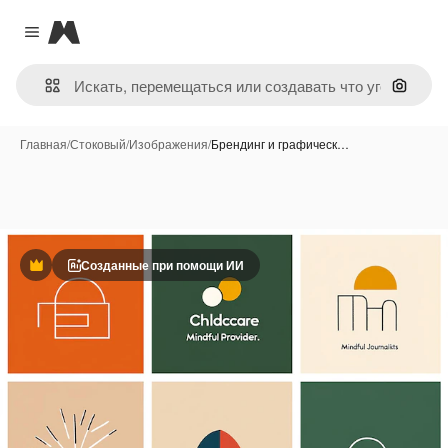
Magnific
Close menu
Поиск 
Главная
/
Стоковый
/
Изображения
/
Брендинг и графическ…
Созданные при помощи ИИ
Премиум