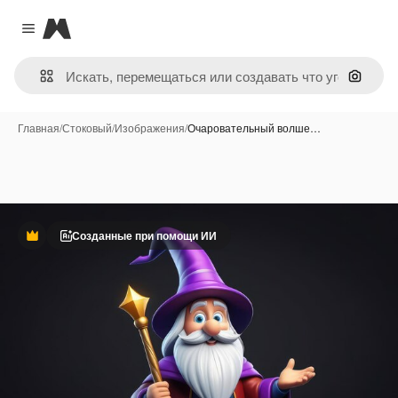
Magnific
Close menu
Поиск 
Главная
/
Стоковый
/
Изображения
/
Очаровательный волше…
Созданные при помощи ИИ
Премиум