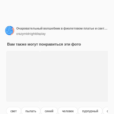
Очаровательный волшебник в фиолетовом платье и светящийся жезл на темном фоне милая иллюстрация мультфильма
crazymidnightdisplay
Вам также могут понравиться эти фото
свет
пылать
синий
человек
пурпурный
фон