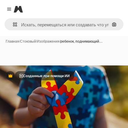
Magnific
Close menu
Поиск 
Главная
/
Стоковый
/
Изображения
/
ребенок, поднимающий…
Созданные при помощи ИИ
Премиум