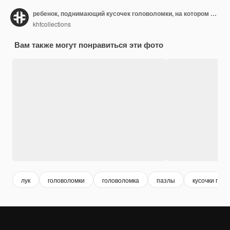
ребенок, поднимающий кусочек головоломки, на котором находятся кусочки головоломки
khfcollections
Вам также могут понравиться эти фото
лук
головоломки
головоломка
пазлы
кусочки гол