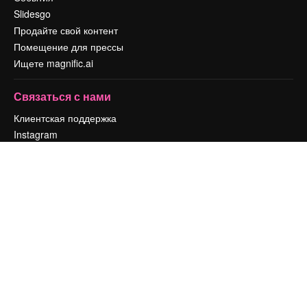
Slidesgo
Продайте свой контент
Помещение для прессы
Ищете magnific.ai
Связаться с нами
Клиентская поддержка
Instagram
YouTube
LinkedIn
TikTok
Discord
X
Reddit
Copyright © 2010-
2026
Freepik Company S.L.U.
Все права защищены
.