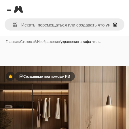
Magnific
Close menu
Поиск 
Главная
/
Стоковый
/
Изображения
/
украшения шкафа чист…
Созданные при помощи ИИ
Премиум