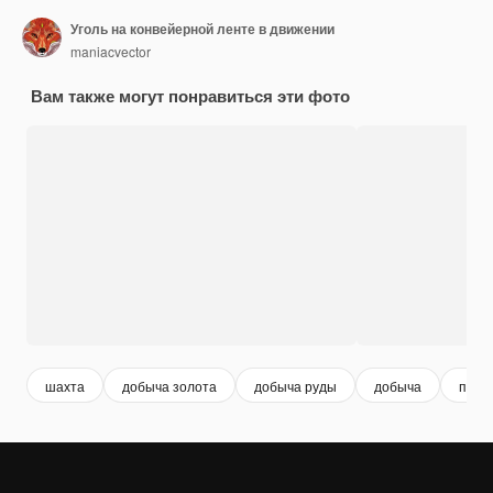
Уголь на конвейерной ленте в движении
maniacvector
Вам также могут понравиться эти фото
шахта
добыча золота
добыча руды
добыча
прои