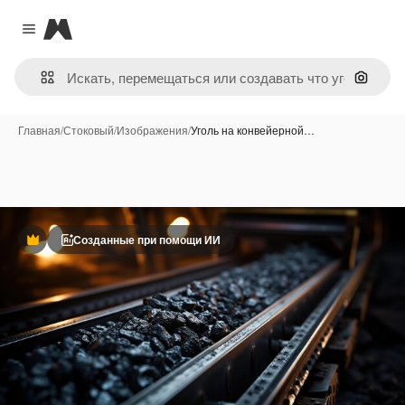
Magnific
Close menu
Поиск 
Главная
/
Стоковый
/
Изображения
/
Уголь на конвейерной…
Созданные при помощи ИИ
Премиум