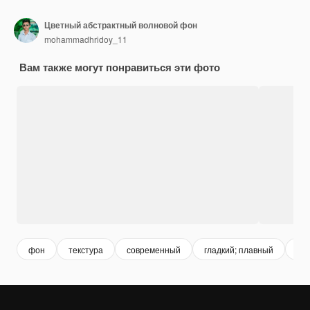
Цветный абстрактный волновой фон
mohammadhridoy_11
Вам также могут понравиться эти фото
фон
текстура
современный
гладкий; плавный
во