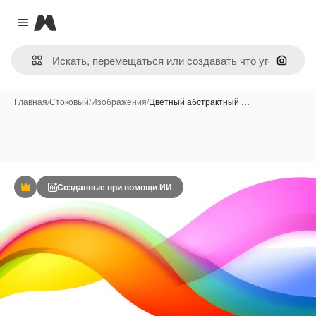
Magnific
Close menu
Поиск 
Главная
/
Стоковый
/
Изображения
/
Цветный абстрактный …
Созданные при помощи ИИ
Премиум