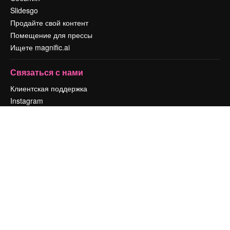
Slidesgo
Продайте свой контент
Помещение для прессы
Ищете magnific.ai
Связаться с нами
Клиентская поддержка
Instagram
YouTube
LinkedIn
TikTok
Discord
X
Reddit
Copyright © 2010-
2026
Freepik Company S.L.U.
Все права защищены
.