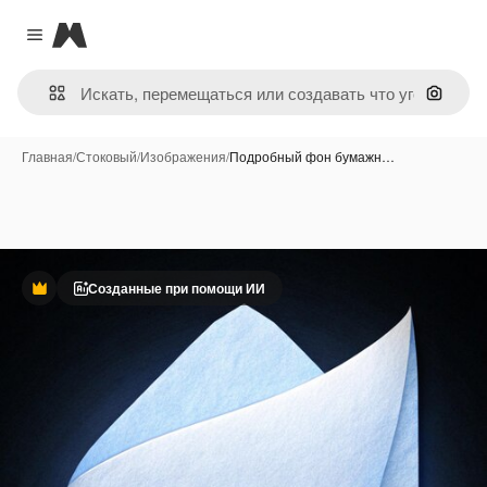
Magnific
Close menu
Поиск 
Главная
/
Стоковый
/
Изображения
/
Подробный фон бумажн…
Созданные при помощи ИИ
Премиум