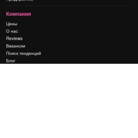
Компания
Цены
О нас
Reviews
Вакансии
Поиск тенденций
Блог
События
Slidesgo
Продайте свой контент
Помещение для прессы
Ищете magnific.ai
Связаться с нами
Клиентская поддержка
Instagram
YouTube