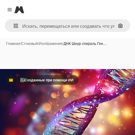
Magnific
Close menu
Поиск 
Главная
/
Стоковый
/
Изображения
/
ДНК Шнур спираль Ген…
Созданные при помощи ИИ
Премиум