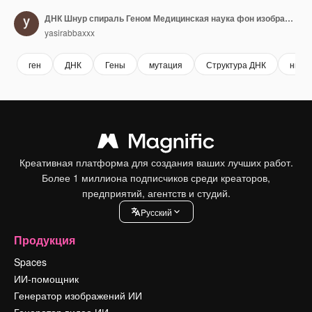
ДНК Шнур спираль Геном Медицинская наука фон изображения
yasirabbaxxx
ген
ДНК
Гены
мутация
Структура ДНК
нить 
Креативная платформа для создания ваших лучших работ.
Более 1 миллиона подписчиков среди креаторов,
предприятий, агентств и студий.
Pусский
Продукция
Spaces
ИИ-помощник
Генератор изображений ИИ