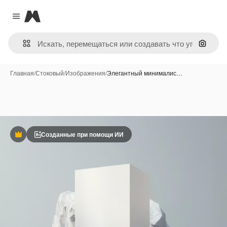
Magnific
Close menu
Поиск 
Главная
/
Стоковый
/
Изображения
/
Элегантный минималис…
Созданные при помощи ИИ
Премиум