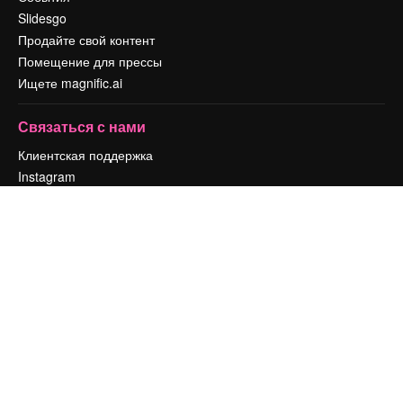
Slidesgo
Продайте свой контент
Помещение для прессы
Ищете magnific.ai
Связаться с нами
Клиентская поддержка
Instagram
YouTube
LinkedIn
TikTok
Discord
X
Reddit
Copyright © 2010-
2026
Freepik Company S.L.U.
Все права защищены
.