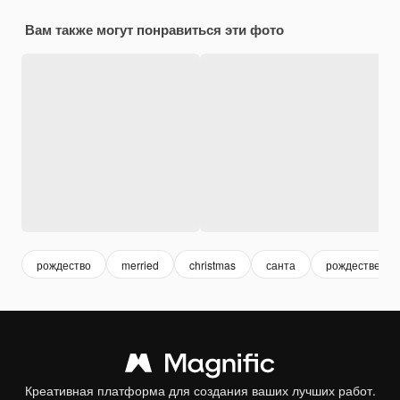
Вам также могут понравиться эти фото
рождество
merried
christmas
санта
рождественск
Креативная платформа для создания ваших лучших работ.