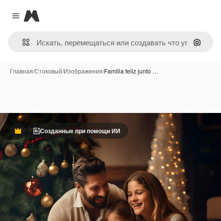
Magnific
Close menu
Поиск 
Главная
/
Стоковый
/
Изображения
/
Familia feliz junto …
Созданные при помощи ИИ
Премиум