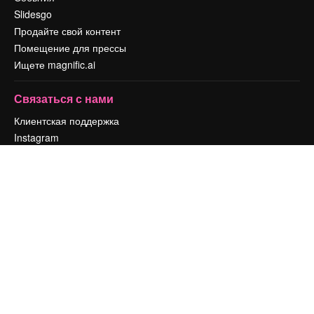
Slidesgo
Продайте свой контент
Помещение для прессы
Ищете magnific.ai
Связаться с нами
Клиентская поддержка
Instagram
YouTube
LinkedIn
TikTok
Discord
X
Reddit
Copyright © 2010-
2026
Freepik Company S.L.U.
Все права защищены
.