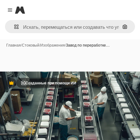
Magnific
Close menu
Поиск 
Главная
/
Стоковый
/
Изображения
/
Завод по переработке…
Созданные при помощи ИИ
Премиум