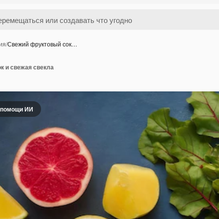
ия
/
Свежий фруктовый сок…
к и свежая свекла
 помощи ИИ