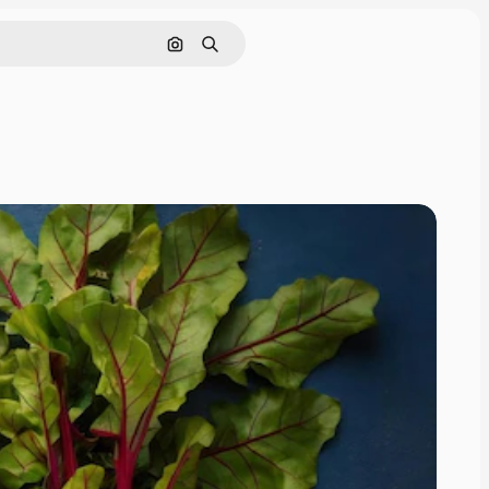
Поиск по изображению
Поиск