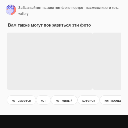
Забавный кот на желтом фоне портрет насмешливого кота с копией пространства, сгенерированного ИИ
vailery
Вам также могут понравиться эти фото
кот смеется
кот
кот милый
котенок
кот морда