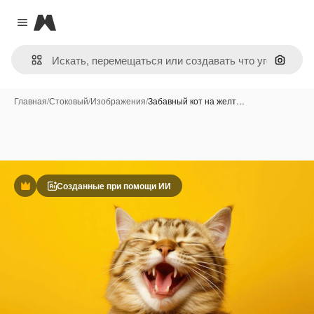
Magnific
Close menu
Поиск 
Главная
/
Стоковый
/
Изображения
/
Забавный кот на желт…
Созданные при помощи ИИ
Премиум