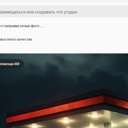
ия
/
заправка ночью фото …
 высокого качества
 помощи ИИ