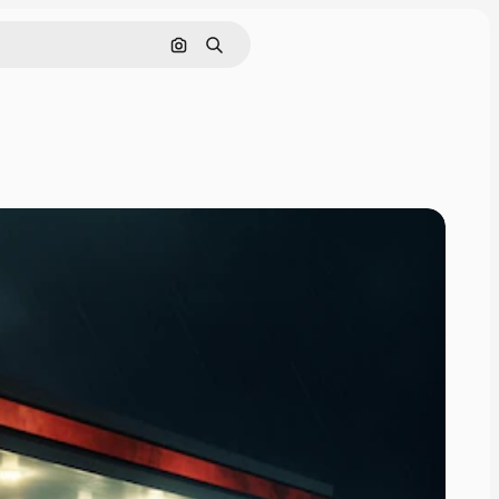
Поиск по изображению
Поиск