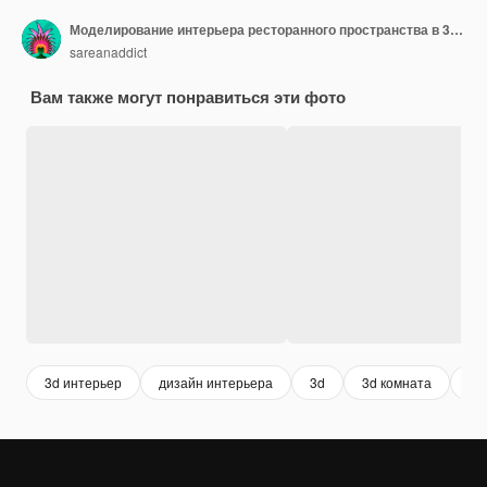
Моделирование интерьера ресторанного пространства в 3D для вдохновения дизайна печати
sareanaddict
Вам также могут понравиться эти фото
3d интерьер
дизайн интерьера
3d
3d комната
ин