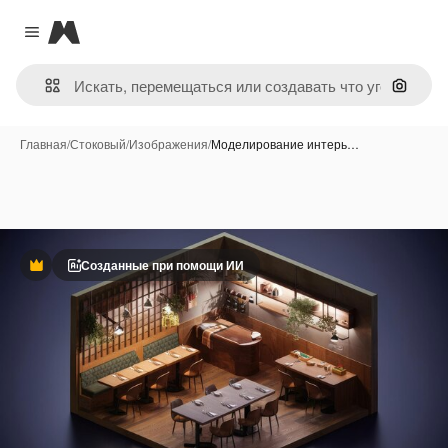
Magnific
Close menu
Поиск 
Главная
/
Стоковый
/
Изображения
/
Моделирование интерь…
Созданные при помощи ИИ
Премиум