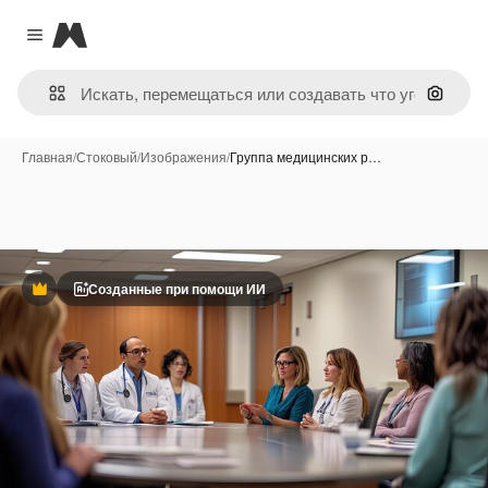
Magnific
Close menu
Поиск 
Главная
/
Стоковый
/
Изображения
/
Группа медицинских р…
Созданные при помощи ИИ
Премиум