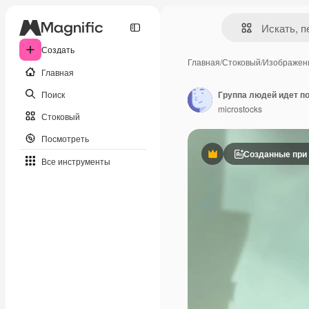
Создать
Главная
/
Стоковый
/
Изображен
Главная
Поиск
Группа людей идет п
microstocks
Стоковый
Посмотреть
Созданные при
Премиум
Все инструменты