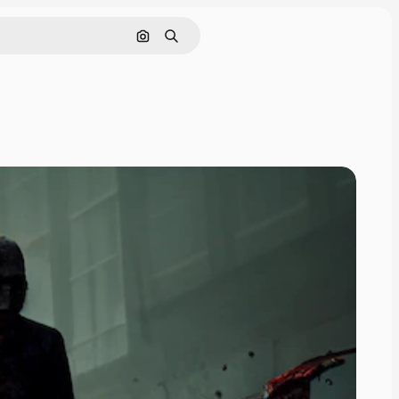
Поиск по изображению
Поиск