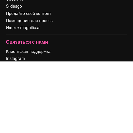
Slidesgo
Продайте свой контент
Помещение для прессы
Ищете magnific.ai
Связаться с нами
Клиентская поддержка
Instagram
YouTube
LinkedIn
TikTok
Discord
X
Reddit
Copyright © 2010-
2026
Freepik Company S.L.U.
Все права защищены
.