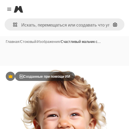
Magnific
Close menu
Поиск 
Главная
/
Стоковый
/
Изображения
/
Счастливый мальчик с…
Созданные при помощи ИИ
Премиум