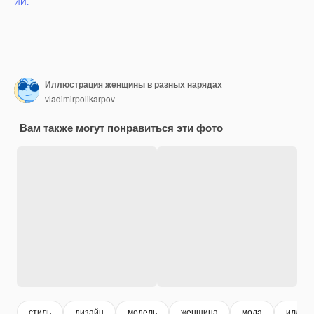
ИИ.
Иллюстрация женщины в разных нарядах
vladimirpolikarpov
Вам также могут понравиться эти фото
стиль
дизайн
модель
женщина
мода
иллюс