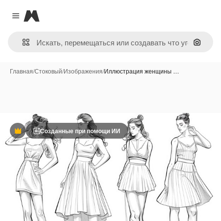
Magnific
Close menu
Поиск 
Главная
/
Стоковый
/
Изображения
/
Иллюстрация женщины …
Созданные при помощи ИИ
Премиум