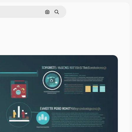
Поиск по изображению
Поиск