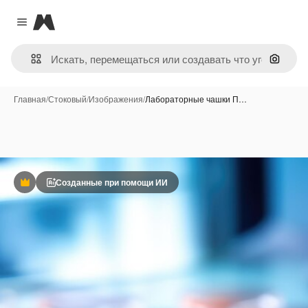
Magnific
Close menu
Поиск 
Главная
/
Стоковый
/
Изображения
/
Лабораторные чашки П…
Созданные при помощи ИИ
Премиум