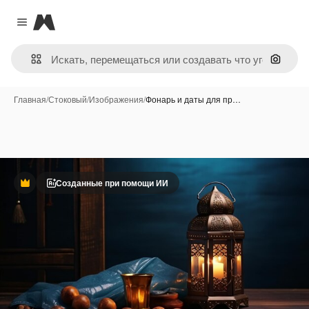
Magnific
Close menu
Поиск 
Главная
/
Стоковый
/
Изображения
/
Фонарь и даты для пр…
Созданные при помощи ИИ
Премиум