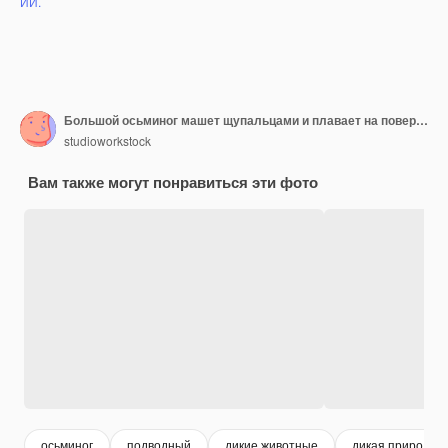
ИИ.
Большой осьминог машет щупальцами и плавает на поверхности воды
studioworkstock
Вам также могут понравиться эти фото
осьминог
подводный
дикие животные
дикая природа