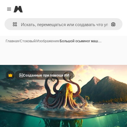
Magnific
Close menu
Поиск 
Главная
/
Стоковый
/
Изображения
/
Большой осьминог маш…
Созданные при помощи ИИ
Премиум