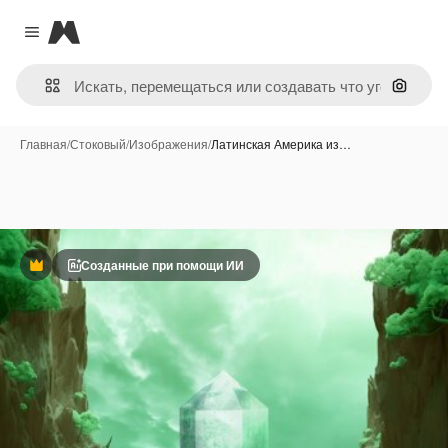
Magnific
Close menu
Поиск 
Главная
/
Стоковый
/
Изображения
/
Латинская Америка из…
Созданные при помощи ИИ
Премиум