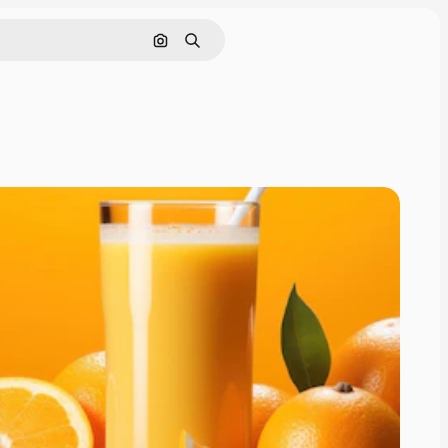
Поиск по изображению
Поиск