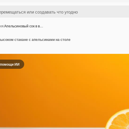
ия
/
Апельсиновый сок в в…
высоком стакане с апельсинами на столе
 помощи ИИ