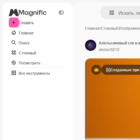
Создать
Главная
/
Стоковый
/
Изображен
Главная
Поиск
Апельсиновый сок в 
obolon3212
Стоковый
Посмотреть
Созданные при
Премиум
Все инструменты