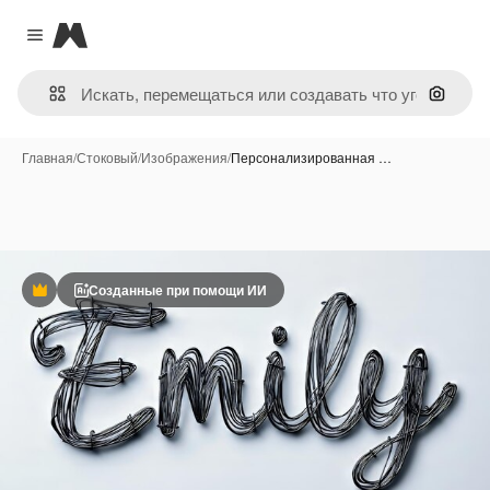
Magnific
Close menu
Поиск 
Главная
/
Стоковый
/
Изображения
/
Персонализированная …
Созданные при помощи ИИ
Премиум