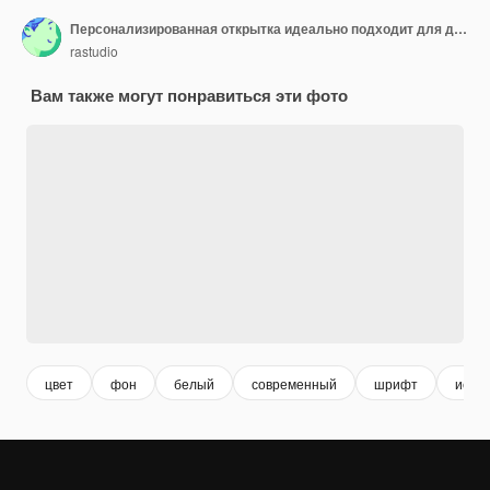
Персонализированная открытка идеально подходит для декора, созданная в Wire Lettering
rastudio
Вам также могут понравиться эти фото
цвет
фон
белый
современный
шрифт
искус