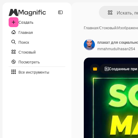
Создать
Главная
/
Стоковый
/
Изображен
Главная
Поиск
плакат для социально
mmahmudulhasan254
Стоковый
Посмотреть
Созданные при
Премиум
Все инструменты