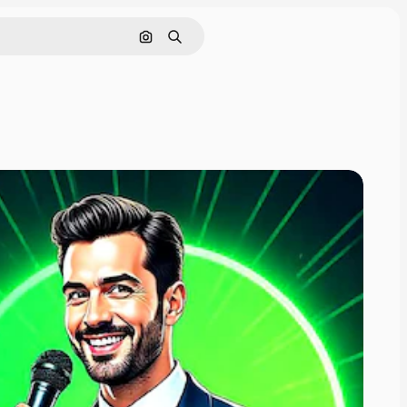
Поиск по изображению
Поиск