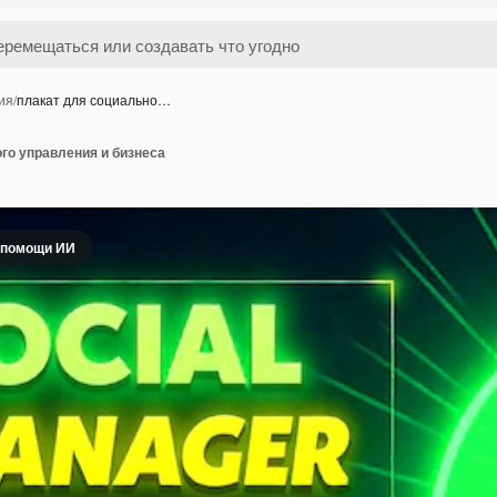
ия
/
плакат для социально…
го управления и бизнеса
 помощи ИИ