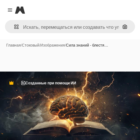
Magnific
Close menu
Поиск 
Главная
/
Стоковый
/
Изображения
/
Сила знаний - блестя…
Созданные при помощи ИИ
Премиум