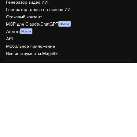
Генератор видео ИИ
Генератор голоса на основе ИИ
Стоковый контент
MCP для Claude/ChatGPT
Новое
Агенты
Новое
API
Мобильное приложение
Все инструменты Magnific
Начать
Academy
Документация по Пакету ИИ
Служба поддержки
Условия и положения
Политика конфиденциальности
Оригиналы
Новое
Политика файлов cookie
Центр доверия
Партнеры