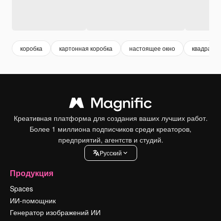
коробка
картонная коробка
настоящее окно
квадратна
Креативная платформа для создания ваших лучших работ.
Более 1 миллиона подписчиков среди креаторов,
предприятий, агентств и студий.
Pусский
Продукция
Spaces
ИИ-помощник
Генератор изображений ИИ