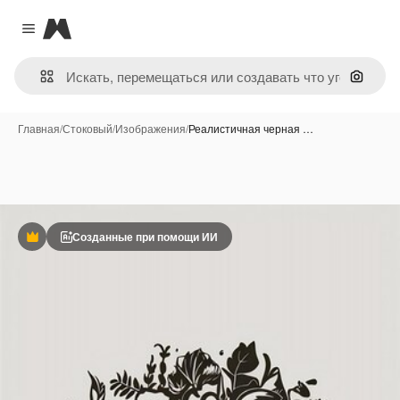
Magnific
Close menu
Поиск 
Главная
/
Стоковый
/
Изображения
/
Реалистичная черная …
Созданные при помощи ИИ
Премиум