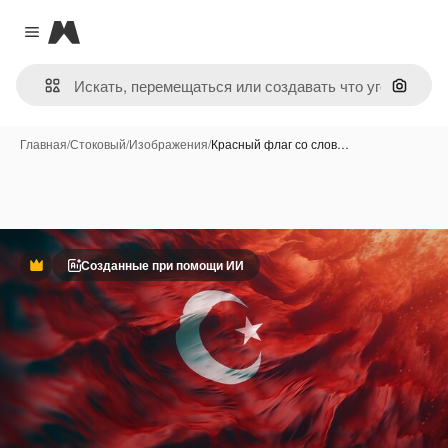
Magnific
Close menu
Поиск 
Главная
/
Стоковый
/
Изображения
/
Красный флаг со слов…
Созданные при помощи ИИ
Премиум