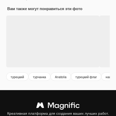
Вам также могут понравиться эти фото
турецкий
турчанка
Anatolia
турецкий флаг
нацио
Креативная платформа для создания ваших лучших работ.