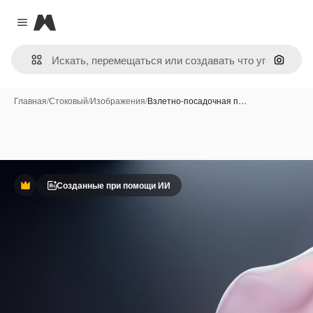
Magnific
Close menu
Поиск 
Главная
/
Стоковый
/
Изображения
/
Взлетно-посадочная п…
Созданные при помощи ИИ
Премиум