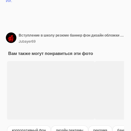
ИИ.
Вступление в школу резюме баннер фон дизайн обложки социальных сетей
Jubayer69
Вам также могут понравиться эти фото
корпоративный фон
дизайн рекламы
реклама
баннер