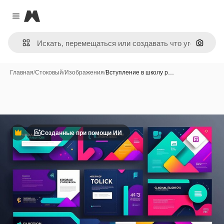
Magnific
Close menu
Поиск 
Главная
/
Стоковый
/
Изображения
/
Вступление в школу р…
Созданные при помощи ИИ
Премиум