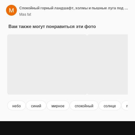
Спокойный горный ландшафт, холмы и пышные луга под чистым небом
Mas fat
Вам также могут понравиться эти фото
небо
синий
мирное
спокойный
солнце
прир