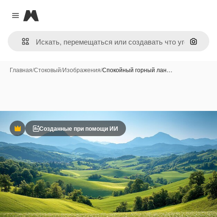
Magnific
Close menu
Поиск 
Главная
/
Стоковый
/
Изображения
/
Спокойный горный лан…
Созданные при помощи ИИ
Премиум