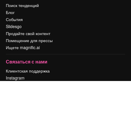
Поиск тенденций
Блог
События
Slidesgo
Продайте свой контент
Помещение для прессы
Ищете magnific.ai
Связаться с нами
Клиентская поддержка
Instagram
YouTube
LinkedIn
TikTok
Discord
X
Reddit