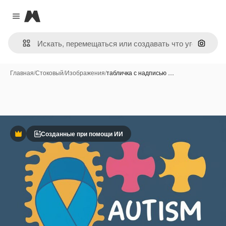
Magnific
Close menu
Поиск 
Главная
/
Стоковый
/
Изображения
/
табличка с надписью …
Созданные при помощи ИИ
Премиум