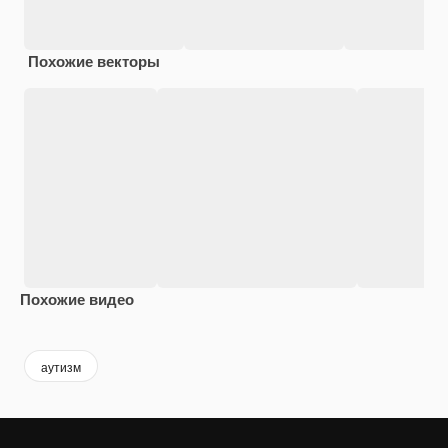
Похожие векторы
Похожие видео
Premium
Premium
Сгенерировано с помощью ИИ
Premium
Premium
аутизм