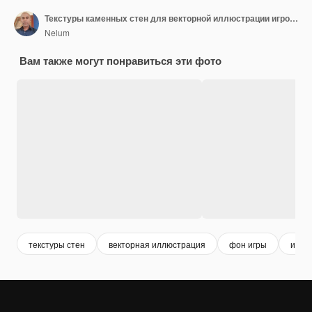
Текстуры каменных стен для векторной иллюстрации игрового фона
Nelum
Вам также могут понравиться эти фото
текстуры стен
векторная иллюстрация
фон игры
игро