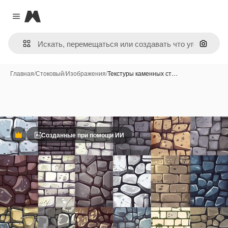
Magnific
Close menu
Поиск 
Главная
/
Стоковый
/
Изображения
/
Текстуры каменных ст…
Созданные при помощи ИИ
Премиум