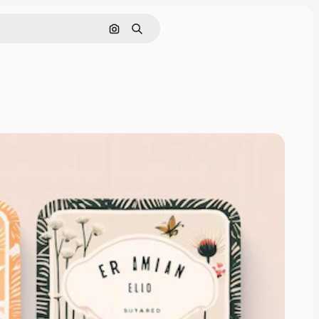
Поиск по изображению
Поиск