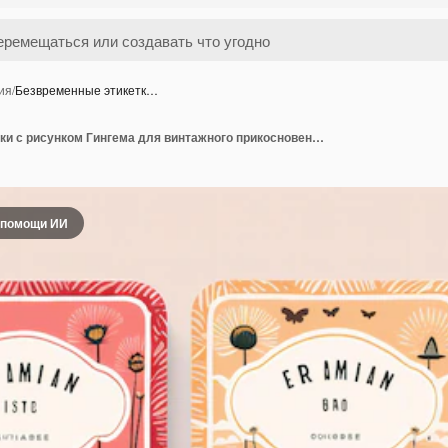
ия
/
Безвременные этикетк…
Безвременные этикетки с рисунком Гингема для винтажного прикосновения
 помощи ИИ