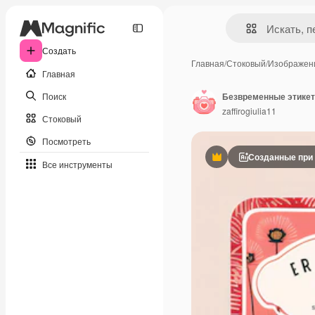
Создать
Главная
/
Стоковый
/
Изображен
Главная
Поиск
zaffirogiulia11
Стоковый
Посмотреть
Созданные при
Премиум
Все инструменты