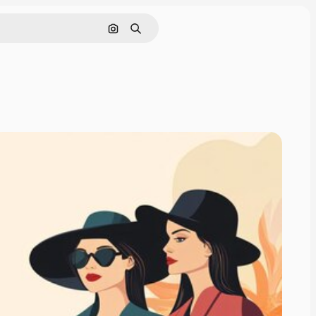
Поиск по изображению
Поиск